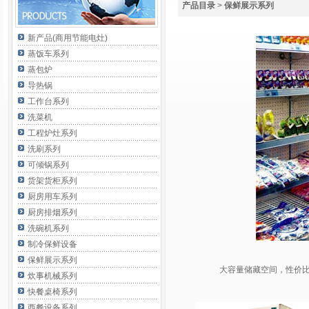
产品目录
>
保鲜展示系列
新产品(商用节能电灶)
蒸饭车系列
蒸包炉
导热锅
工作台系列
洗菜机
工程炉灶系列
洗刷系列
可倾锅系列
货架货柜系列
厨房用车系列
厨房排烟系列
洗碗机系列
制冷保鲜设备
保鲜展示系列
大容量储藏空间，性价比
炊事机械系列
快餐桌椅系列
西餐设备系列