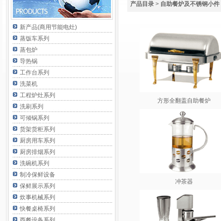
产品目录
>
自助餐炉及不锈钢小件
新产品(商用节能电灶)
蒸饭车系列
蒸包炉
导热锅
工作台系列
洗菜机
工程炉灶系列
方形全翻盖自助餐炉
洗刷系列
可倾锅系列
货架货柜系列
厨房用车系列
厨房排烟系列
洗碗机系列
制冷保鲜设备
冲茶器
保鲜展示系列
炊事机械系列
快餐桌椅系列
西餐设备系列