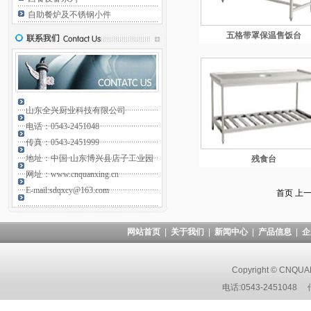
自助餐炉及不锈钢小件
五格带罩保温售饭台
山东全兴厨业科技有限公司
电话：0543-2451048
传真：0543-2451999
地址：中国·山东博兴县店子工业园
残食台
网址：www.cnquanxing.cn
E-mail:sdqxcy@163.com
首页
上
网站首页
|
关于我们
|
新闻中心
|
产品信息
|
企
Copyright © CNQUAN
电话:0543-2451048 