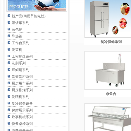
新产品(商用节能电灶)
蒸饭车系列
蒸包炉
导热锅
制冷保鲜系列
工作台系列
洗菜机
工程炉灶系列
洗刷系列
可倾锅系列
货架货柜系列
厨房用车系列
厨房排烟系列
杀鱼台
洗碗机系列
制冷保鲜设备
保鲜展示系列
炊事机械系列
快餐桌椅系列
西餐设备系列